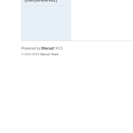
{userpanelarea2}
飞
行
模
拟
器
Powered by
Discuz!
X3.5
© 2001-2025
Discuz! Team
.