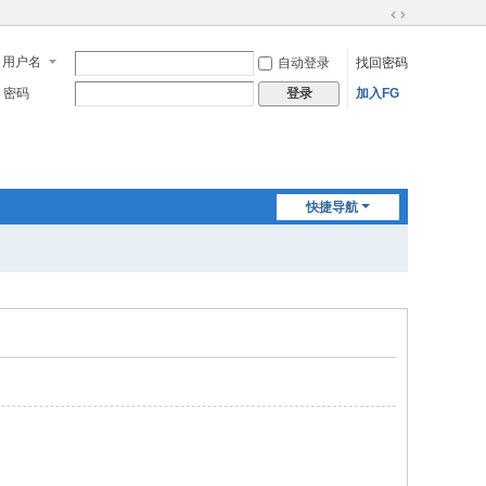
切
换
用户名
自动登录
找回密码
到
宽
密码
加入FG
登录
版
快捷导航