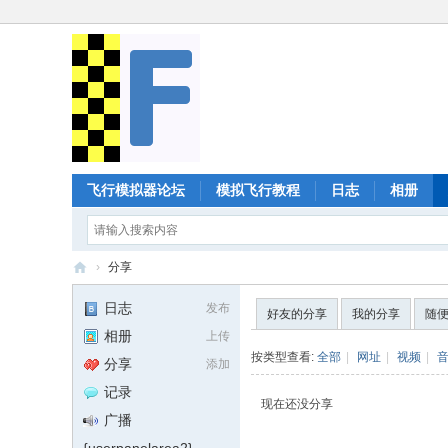
飞行模拟器论坛
模拟飞行教程
日志
相册
›
分享
Fl
日志
发布
好友的分享
我的分享
随
ig
相册
上传
ht
按类型查看:
全部
|
网址
|
视频
|
分享
添加
G
记录
现在还没分享
ea
广播
r