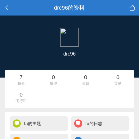
drc96的资料
drc96
7
0
0
0
积分
威望
金钱
贡献
0
飞行币
Ta的主题
Ta的日志