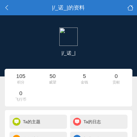
|/_诺_|的资料
|/_诺_|
105
50
5
0
积分
威望
金钱
贡献
0
飞行币
Ta的主题
Ta的日志