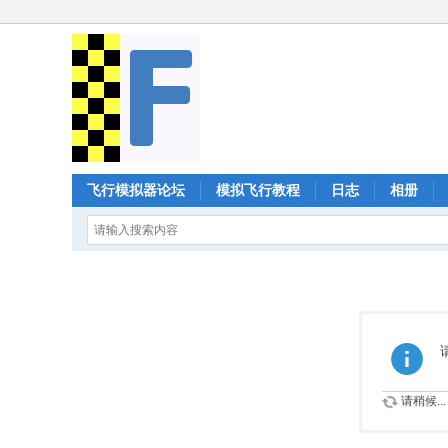
飞行模拟器论坛
模拟飞行教程
日志
相册
请稍候...