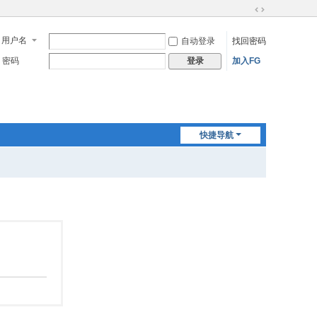
切
换
用户名
自动登录
找回密码
到
宽
密码
加入FG
登录
版
快捷导航