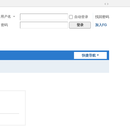
切
换
用户名
自动登录
找回密码
到
宽
密码
加入FG
登录
版
快捷导航