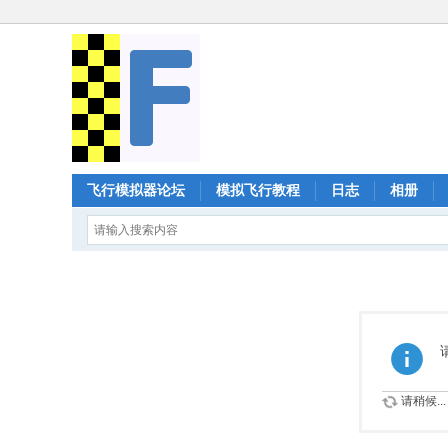
飞行模拟器论坛
模拟飞行教程
日志
相册
请稍候...